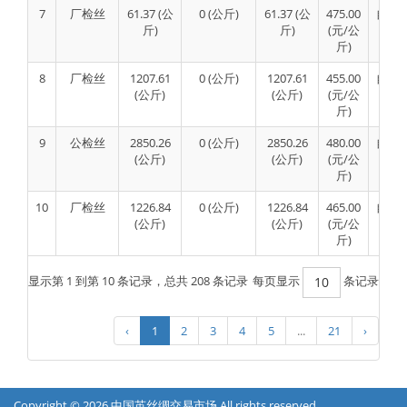
7
厂检丝
61.37 (公
0 (公斤)
61.37 (公
475.00
自主
斤)
斤)
(元/公
斤)
8
厂检丝
1207.61
0 (公斤)
1207.61
455.00
自主
(公斤)
(公斤)
(元/公
斤)
9
公检丝
2850.26
0 (公斤)
2850.26
480.00
自主
(公斤)
(公斤)
(元/公
斤)
10
厂检丝
1226.84
0 (公斤)
1226.84
465.00
自主
(公斤)
(公斤)
(元/公
斤)
显示第 1 到第 10 条记录，总共 208 条记录
每页显示
条记录
10
‹
1
2
3
4
5
...
21
›
Copyright © 2026 中国茧丝绸交易市场 All rights reserved.